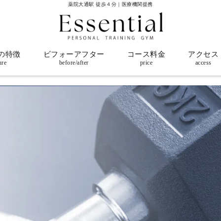
薬院大通駅 徒歩４分｜医療機関提携
の特徴
ビフォーアフター
コース料金
アクセス
ure
before/after
price
access