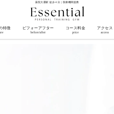
薬院大通駅 徒歩４分｜医療機関提携
の特徴
ビフォーアフター
コース料金
アクセス
ure
before/after
price
access