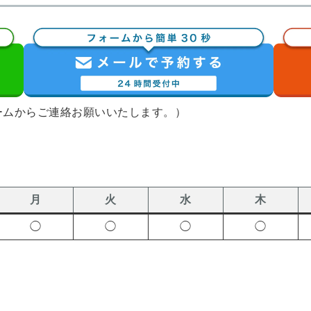
ームからご連絡お願いいたします。）
月
火
水
木
◯
◯
◯
◯