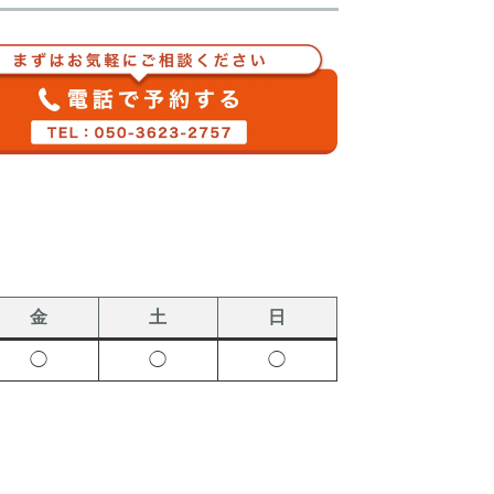
金
土
日
◯
◯
◯